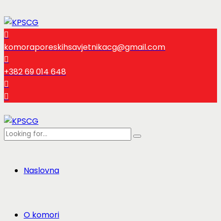
komoraporeskihsavjetnikacg@gmail.com
+382 69 014 648
Naslovna
O komori