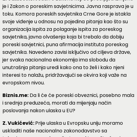
je i Zakon o poreskim savjetnicima. Javna rasprava je u
toku. Komora poreskih savjetnika Crne Gore je istakla
svoje viđenje u odnosu na pojedina pitanja kao što su
organizacija ispita za polaganje ispita za poreskog
savjetnika, javna olvašenja koja bi trebalo da dobiju
poreski savjetnici, puna afirmacija instituta poreskog
savjetnika. Navedeno zavisi isključivo od ciljeva države,
jer svaka nacionalna ekonomija ima slobodu da
unutrašnja pitanja uredi kako ona to želi i kako njeni
interesi to nalažu, pridržavajući se okvira koji važe na
evropskom nivou.
Biznis.me:
Da li će će poreski obveznici, posebno mala
i srednja preduzeća, morati da mijenjaju način
poslovanja nakon ulaska u EU?
Z. Vukićević:
Prije ulaska u Evropsku uniju moramo
uskladiti naše nacionalno zakonodavstvo sa