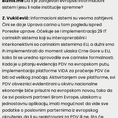
Biznis.me
:Da li je zahtjevan evropski informacioni
sistem i jesu li naše institucije spremne?
Z. Vukićević:
Informacioni sistemi su veoma zahtjevni.
Čini se da je Uprava carina u tom pogledu ispred
Poreske uprave. Očekuje se i implementracija 29 IT
carinskih sistema koji su interoprerabilni i
interkonektivni sa carinskim sistemima EU, a dužni smo
ih implementirati do moment ulaska Crne Gore u EU,
kako bi se uredno sprovodile sve carinske formalnosti.
Kada je u pitanju evidencija PDV na evropskom putu,
implementacija platforme VIDA za praćenje PDV će
biti od velikog značaja. Aktivirtanjem ove platforme, svi
PDV obveznici evidentirani u okviru nacionalne
ekonomije biće prisutni na evropskom novou, tako da
će svi poslovni partneri širom Evrope, ulaskom u
jednostavnu aplikaciju, imati mogućnost da vide sve
podatke o poslovnim parternima iz evropskog
okruženja, da li su registrovani za PDV ili ne, što će