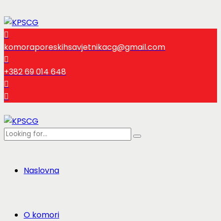
komoraporeskihsavjetnikacg@gmail.com
+382 69 014 648
Naslovna
O komori