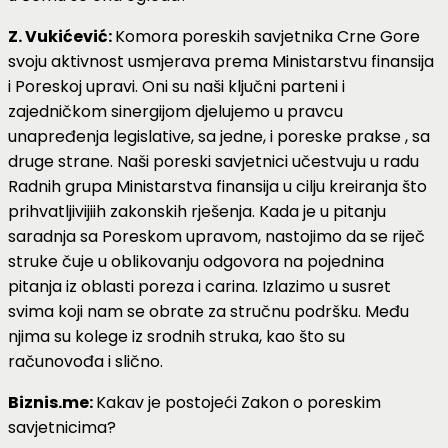
Z. Vukićević:
Komora poreskih savjetnika Crne Gore
svoju aktivnost usmjerava prema Ministarstvu finansija
i Poreskoj upravi. Oni su naši ključni parteni i
zajedničkom sinergijom djelujemo u pravcu
unapređenja legislative, sa jedne, i poreske prakse , sa
druge strane. Naši poreski savjetnici učestvuju u radu
Radnih grupa Ministarstva finansija u cilju kreiranja što
prihvatljivijiih zakonskih rješenja. Kada je u pitanju
saradnja sa Poreskom upravom, nastojimo da se riječ
struke čuje u oblikovanju odgovora na pojednina
pitanja iz oblasti poreza i carina. Izlazimo u susret
svima koji nam se obrate za stručnu podršku. Među
njima su kolege iz srodnih struka, kao što su
računovođa i slično.
Biznis.me:
Kakav je postojeći Zakon o poreskim
savjetnicima?