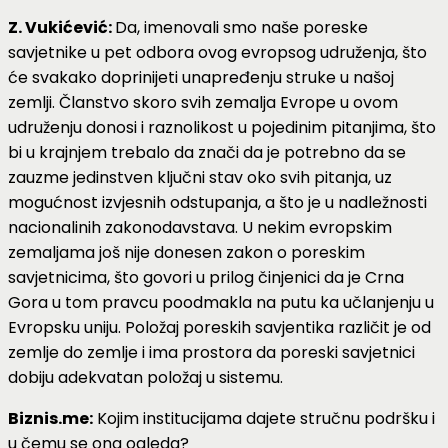
Z. Vukićević:
Da, imenovali smo naše poreske
savjetnike u pet odbora ovog evropsog udruženja, što
će svakako doprinijeti unapređenju struke u našoj
zemlji. Članstvo skoro svih zemalja Evrope u ovom
udruženju donosi i raznolikost u pojedinim pitanjima, što
bi u krajnjem trebalo da znači da je potrebno da se
zauzme jedinstven ključni stav oko svih pitanja, uz
mogućnost izvjesnih odstupanja, a što je u nadležnosti
nacionalinih zakonodavstava. U nekim evropskim
zemaljama još nije donesen zakon o poreskim
savjetnicima, što govori u prilog činjenici da je Crna
Gora u tom pravcu poodmakla na putu ka učlanjenju u
Evropsku uniju. Položaj poreskih savjentika različit je od
zemlje do zemlje i ima prostora da poreski savjetnici
dobiju adekvatan položaj u sistemu.
Biznis.me:
Kojim institucijama dajete stručnu podršku i
u čemu se ona ogleda?