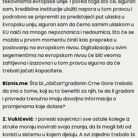
tekovinama evropske unije. I pored toga što će, siguran
sam, kredibilne institucije uložiti napora u tom pravcu i
podrobno se pripremiti za predstojeći put ulaska u
Evropsku uniju, siguran sam da ćemo samim ulaskom u
EU naići na mnogo nepoznanica i nedoumica, što će se
možda u prvom momentu činiti kao prepreka u
poslovanju na evropskom nivou. Digitalizacija u svim
segementima na evropskom nivou će biti veoma
zahtjevna i izazovna i u tom pravcu sigurno da će
trebati jačati kapacitete.
Biznis.me
: Šta bi „običan“građanin Crne Gore trebalo
da zna o tome, koji su to benefiti za njih, te da li građani
i privreda trenutno imaju dovoljno informacija o
promjenama koje dolaze?
Z. Vukićević
: I poreski savjetnici i sve ostale kolege iz
struke moraju inovirati svoja znanja, da bi mogli biti od
koristi u sistemu u kojem djeluju. A svi zajedno trebalo bi