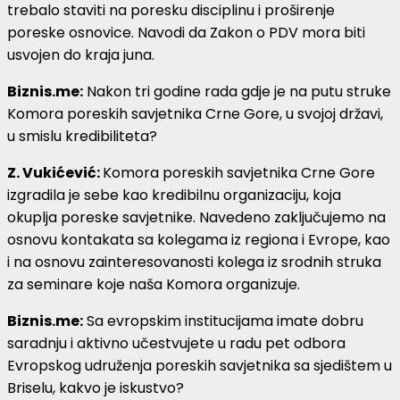
trebalo staviti na poresku disciplinu i proširenje
poreske osnovice. Navodi da Zakon o PDV mora biti
usvojen do kraja juna.
Biznis.me:
Nakon tri godine rada gdje je na putu struke
Komora poreskih savjetnika Crne Gore, u svojoj državi,
u smislu kredibiliteta?
Z. Vukićević:
Komora poreskih savjetnika Crne Gore
izgradila je sebe kao kredibilnu organizaciju, koja
okuplja poreske savjetnike. Navedeno zaključujemo na
osnovu kontakata sa kolegama iz regiona i Evrope, kao
i na osnovu zainteresovanosti kolega iz srodnih struka
za seminare koje naša Komora organizuje.
Biznis.me:
Sa evropskim institucijama imate dobru
saradnju i aktivno učestvujete u radu pet odbora
Evropskog udruženja poreskih savjetnika sa sjedištem u
Briselu, kakvo je iskustvo?