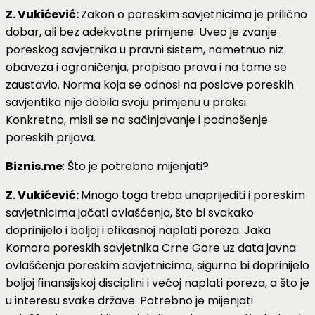
Z. Vukićević:
Zakon o poreskim savjetnicima je prilično
dobar, ali bez adekvatne primjene. Uveo je zvanje
poreskog savjetnika u pravni sistem, nametnuo niz
obaveza i ograničenja, propisao prava i na tome se
zaustavio. Norma koja se odnosi na poslove poreskih
savjentika nije dobila svoju primjenu u praksi.
Konkretno, misli se na sačinjavanje i podnošenje
poreskih prijava.
Biznis.me
: Što je potrebno mijenjati?
Z. Vukićević:
Mnogo toga treba unaprijediti i poreskim
savjetnicima jačati ovlašćenja, što bi svakako
doprinijelo i boljoj i efikasnoj naplati poreza. Jaka
Komora poreskih savjetnika Crne Gore uz data javna
ovlašćenja poreskim savjetnicima, sigurno bi doprinijelo
boljoj finansijskoj disciplini i većoj naplati poreza, a što je
u interesu svake države. Potrebno je mijenjati