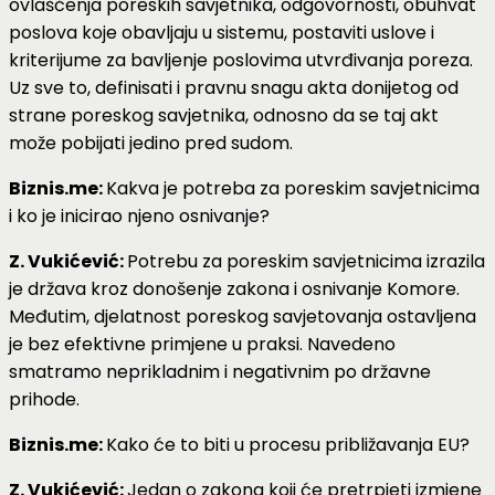
ovlaščenja poreskih savjetnika, odgovornosti, obuhvat
poslova koje obavljaju u sistemu, postaviti uslove i
kriterijume za bavljenje poslovima utvrđivanja poreza.
Uz sve to, definisati i pravnu snagu akta donijetog od
strane poreskog savjetnika, odnosno da se taj akt
može pobijati jedino pred sudom.
Biznis.me:
Kakva je potreba za poreskim savjetnicima
i ko je inicirao njeno osnivanje?
Z. Vukićević:
Potrebu za poreskim savjetnicima izrazila
je država kroz donošenje zakona i osnivanje Komore.
Međutim, djelatnost poreskog savjetovanja ostavljena
je bez efektivne primjene u praksi. Navedeno
smatramo neprikladnim i negativnim po državne
prihode.
Biznis.me:
Kako će to biti u procesu približavanja EU?
Z. Vukićević:
Jedan o zakona koji će pretrpjeti izmjene