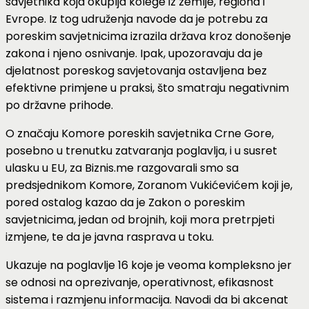
savjetnika koja okuplja kolege iz zemlje, regiona i
Evrope. Iz tog udruženja navode da je potrebu za
poreskim savjetnicima izrazila država kroz donošenje
zakona i njeno osnivanje. Ipak, upozoravaju da je
djelatnost poreskog savjetovanja ostavljena bez
efektivne primjene u praksi, što smatraju negativnim
po državne prihode.
O značaju Komore poreskih savjetnika Crne Gore,
posebno u trenutku zatvaranja poglavlja, i u susret
ulasku u EU, za Biznis.me razgovarali smo sa
predsjednikom Komore, Zoranom Vukićevićem koji je,
pored ostalog kazao da je Zakon o poreskim
savjetnicima, jedan od brojnih, koji mora pretrpjeti
izmjene, te da je javna rasprava u toku.
Ukazuje na poglavlje 16 koje je veoma kompleksno jer
se odnosi na oprezivanje, operativnost, efikasnost
sistema i razmjenu informacija. Navodi da bi akcenat