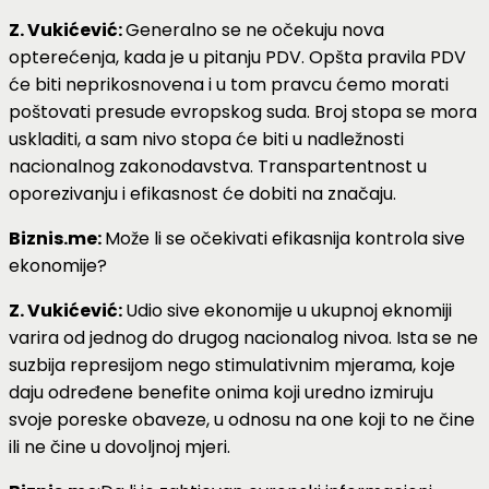
Z. Vukićević:
Generalno se ne očekuju nova
opterećenja, kada je u pitanju PDV. Opšta pravila PDV
će biti neprikosnovena i u tom pravcu ćemo morati
poštovati presude evropskog suda. Broj stopa se mora
uskladiti, a sam nivo stopa će biti u nadležnosti
nacionalnog zakonodavstva. Transpartentnost u
oporezivanju i efikasnost će dobiti na značaju.
Biznis.me:
Može li se očekivati efikasnija kontrola sive
ekonomije?
Z. Vukićević:
Udio sive ekonomije u ukupnoj eknomiji
varira od jednog do drugog nacionalog nivoa. Ista se ne
suzbija represijom nego stimulativnim mjerama, koje
daju određene benefite onima koji uredno izmiruju
svoje poreske obaveze, u odnosu na one koji to ne čine
ili ne čine u dovoljnoj mjeri.