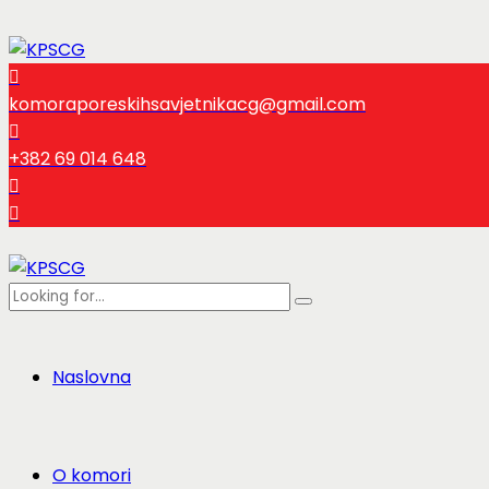
komoraporeskihsavjetnikacg@gmail.com
+382 69 014 648
Naslovna
O komori